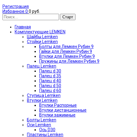
Регистрация
Избранное
0
0 руб.
Главная
Комплектующие LEMKEN
Шайбы Lemken
Стойки Lemken
Болты для Лемкен Рубин 9
Гайки для Лемкен Рубин 9
Втулки для Лемкен Рубин 9
Пружины для Лемкен Рубин 9
Палец Lemken
Палец d 30
Палец d 35
Палец d 40
Палец d 50
Палец d 60
Ступица Lemken
Втулки Lemken
Втулки Распорные
Втулки дистанционные
Втулки зажимные
Болты Lemken
Оси Lemken
Ось D30
Пластины Lemken