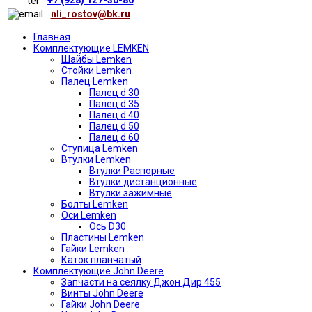
nli_rostov@bk.ru
Главная
Комплектующие LEMKEN
Шайбы Lemken
Стойки Lemken
Палец Lemken
Палец d 30
Палец d 35
Палец d 40
Палец d 50
Палец d 60
Ступица Lemken
Втулки Lemken
Втулки Распорные
Втулки дистанционные
Втулки зажимные
Болты Lemken
Оси Lemken
Ось D30
Пластины Lemken
Гайки Lemken
Каток планчатый
Комплектующие John Deere
Запчасти на сеялку Джон Дир 455
Винты John Deere
Гайки John Deere