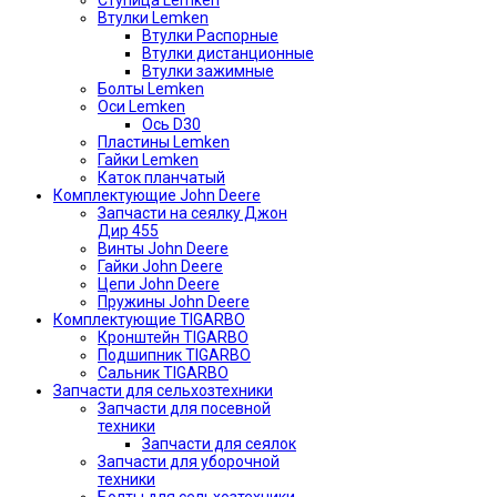
Ступица Lemken
Втулки Lemken
Втулки Распорные
Втулки дистанционные
Втулки зажимные
Болты Lemken
Оси Lemken
Ось D30
Пластины Lemken
Гайки Lemken
Каток планчатый
Комплектующие John Deere
Запчасти на сеялку Джон
Дир 455
Винты John Deere
Гайки John Deere
Цепи John Deere
Пружины John Deere
Комплектующие TIGARBO
Кронштейн TIGARBO
Подшипник TIGARBO
Сальник TIGARBO
Запчасти для сельхозтехники
Запчасти для посевной
техники
Запчасти для сеялок
Запчасти для уборочной
техники