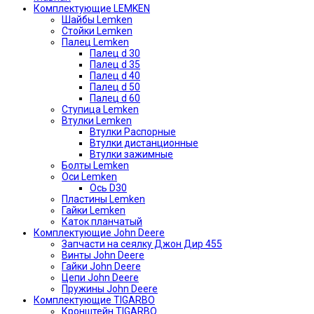
Комплектующие LEMKEN
Шайбы Lemken
Стойки Lemken
Палец Lemken
Палец d 30
Палец d 35
Палец d 40
Палец d 50
Палец d 60
Ступица Lemken
Втулки Lemken
Втулки Распорные
Втулки дистанционные
Втулки зажимные
Болты Lemken
Оси Lemken
Ось D30
Пластины Lemken
Гайки Lemken
Каток планчатый
Комплектующие John Deere
Запчасти на сеялку Джон Дир 455
Винты John Deere
Гайки John Deere
Цепи John Deere
Пружины John Deere
Комплектующие TIGARBO
Кронштейн TIGARBO