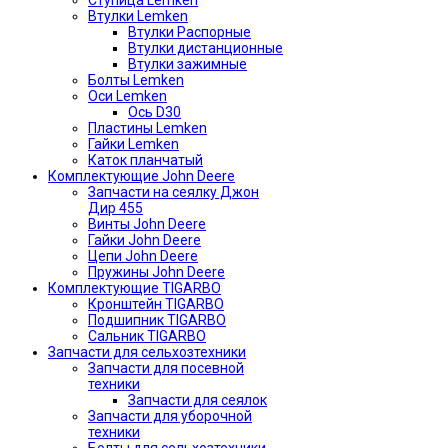
Ступица Lemken
Втулки Lemken
Втулки Распорные
Втулки дистанционные
Втулки зажимные
Болты Lemken
Оси Lemken
Ось D30
Пластины Lemken
Гайки Lemken
Каток планчатый
Комплектующие John Deere
Запчасти на сеялку Джон
Дир 455
Винты John Deere
Гайки John Deere
Цепи John Deere
Пружины John Deere
Комплектующие TIGARBO
Кронштейн TIGARBO
Подшипник TIGARBO
Сальник TIGARBO
Запчасти для сельхозтехники
Запчасти для посевной
техники
Запчасти для сеялок
Запчасти для уборочной
техники