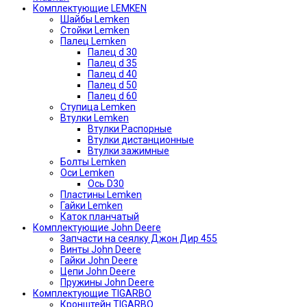
Комплектующие LEMKEN
Шайбы Lemken
Стойки Lemken
Палец Lemken
Палец d 30
Палец d 35
Палец d 40
Палец d 50
Палец d 60
Ступица Lemken
Втулки Lemken
Втулки Распорные
Втулки дистанционные
Втулки зажимные
Болты Lemken
Оси Lemken
Ось D30
Пластины Lemken
Гайки Lemken
Каток планчатый
Комплектующие John Deere
Запчасти на сеялку Джон Дир 455
Винты John Deere
Гайки John Deere
Цепи John Deere
Пружины John Deere
Комплектующие TIGARBO
Кронштейн TIGARBO