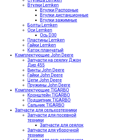
Ступица Lemken
Втулки Lemken
Втулки Распорные
Втулки дистанционные
Втулки зажимные
Болты Lemken
Оси Lemken
Ось D30
Пластины Lemken
Гайки Lemken
Каток планчатый
Комплектующие John Deere
Запчасти на сеялку Джон
Дир 455
Винты John Deere
Гайки John Deere
Цепи John Deere
Пружины John Deere
Комплектующие TIGARBO
Кронштейн TIGARBO
Подшипник TIGARBO
Сальник TIGARBO
Запчасти для сельхозтехники
Запчасти для посевной
техники
Запчасти для сеялок
Запчасти для уборочной
техники