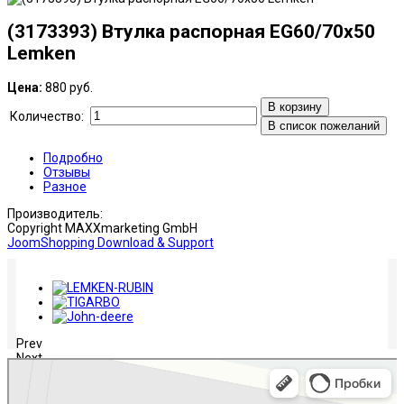
(3173393) Втулка распорная EG60/70x50
Lemken
Цена:
880 руб.
В корзину
Количество:
В список пожеланий
Подробно
Отзывы
Разное
Производитель:
Copyright MAXXmarketing GmbH
JoomShopping Download & Support
Prev
Next
НЛИ-Ростов
Сельскохозяйственная техника, оборудование в Ростове‑на‑Дону