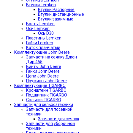
Ступица Lemken
Втулки Lemken
Втулки Распорные
Втулки дистанционные
Втулки зажимные
Болты Lemken
Оси Lemken
Ось D30
Пластины Lemken
Гайки Lemken
Каток планчатый
Комплектующие John Deere
Запчасти на сеялку Джон
Дир 455
Винты John Deere
Гайки John Deere
Цепи John Deere
Пружины John Deere
Комплектующие TIGARBO
Кронштейн TIGARBO
Подшипник TIGARBO
Сальник TIGARBO
Запчасти для сельхозтехники
Запчасти для посевной
техники
Запчасти для сеялок
Запчасти для уборочной
техники