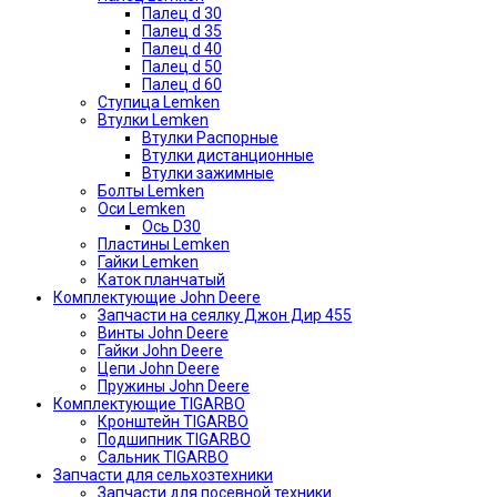
Палец d 30
Палец d 35
Палец d 40
Палец d 50
Палец d 60
Ступица Lemken
Втулки Lemken
Втулки Распорные
Втулки дистанционные
Втулки зажимные
Болты Lemken
Оси Lemken
Ось D30
Пластины Lemken
Гайки Lemken
Каток планчатый
Комплектующие John Deere
Запчасти на сеялку Джон Дир 455
Винты John Deere
Гайки John Deere
Цепи John Deere
Пружины John Deere
Комплектующие TIGARBO
Кронштейн TIGARBO
Подшипник TIGARBO
Сальник TIGARBO
Запчасти для сельхозтехники
Запчасти для посевной техники