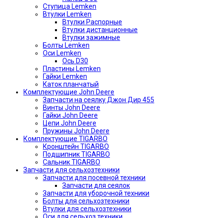
Ступица Lemken
Втулки Lemken
Втулки Распорные
Втулки дистанционные
Втулки зажимные
Болты Lemken
Оси Lemken
Ось D30
Пластины Lemken
Гайки Lemken
Каток планчатый
Комплектующие John Deere
Запчасти на сеялку Джон Дир 455
Винты John Deere
Гайки John Deere
Цепи John Deere
Пружины John Deere
Комплектующие TIGARBO
Кронштейн TIGARBO
Подшипник TIGARBO
Сальник TIGARBO
Запчасти для сельхозтехники
Запчасти для посевной техники
Запчасти для сеялок
Запчасти для уборочной техники
Болты для сельхозтехники
Втулки для сельхозтехники
Оси для сельхоз техники