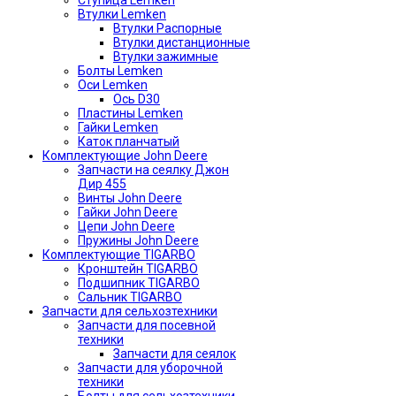
Ступица Lemken
Втулки Lemken
Втулки Распорные
Втулки дистанционные
Втулки зажимные
Болты Lemken
Оси Lemken
Ось D30
Пластины Lemken
Гайки Lemken
Каток планчатый
Комплектующие John Deere
Запчасти на сеялку Джон
Дир 455
Винты John Deere
Гайки John Deere
Цепи John Deere
Пружины John Deere
Комплектующие TIGARBO
Кронштейн TIGARBO
Подшипник TIGARBO
Сальник TIGARBO
Запчасти для сельхозтехники
Запчасти для посевной
техники
Запчасти для сеялок
Запчасти для уборочной
техники