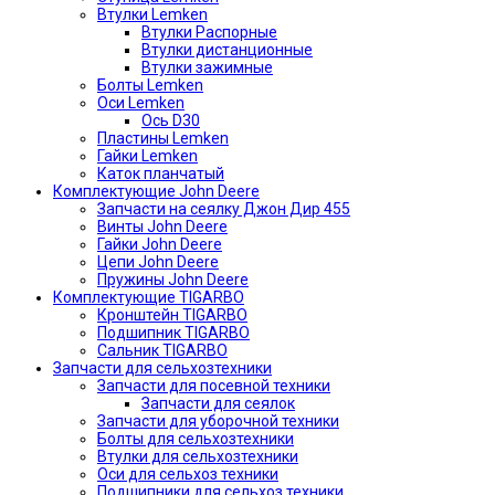
Втулки Lemken
Втулки Распорные
Втулки дистанционные
Втулки зажимные
Болты Lemken
Оси Lemken
Ось D30
Пластины Lemken
Гайки Lemken
Каток планчатый
Комплектующие John Deere
Запчасти на сеялку Джон Дир 455
Винты John Deere
Гайки John Deere
Цепи John Deere
Пружины John Deere
Комплектующие TIGARBO
Кронштейн TIGARBO
Подшипник TIGARBO
Сальник TIGARBO
Запчасти для сельхозтехники
Запчасти для посевной техники
Запчасти для сеялок
Запчасти для уборочной техники
Болты для сельхозтехники
Втулки для сельхозтехники
Оси для сельхоз техники
Подшипники для сельхоз техники