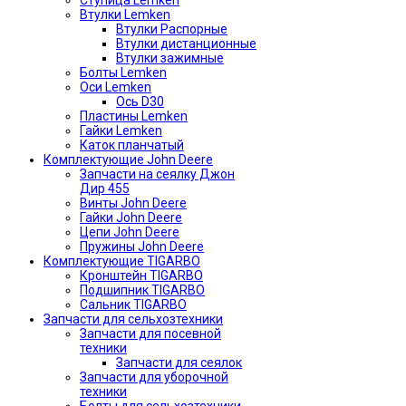
Ступица Lemken
Втулки Lemken
Втулки Распорные
Втулки дистанционные
Втулки зажимные
Болты Lemken
Оси Lemken
Ось D30
Пластины Lemken
Гайки Lemken
Каток планчатый
Комплектующие John Deere
Запчасти на сеялку Джон
Дир 455
Винты John Deere
Гайки John Deere
Цепи John Deere
Пружины John Deere
Комплектующие TIGARBO
Кронштейн TIGARBO
Подшипник TIGARBO
Сальник TIGARBO
Запчасти для сельхозтехники
Запчасти для посевной
техники
Запчасти для сеялок
Запчасти для уборочной
техники