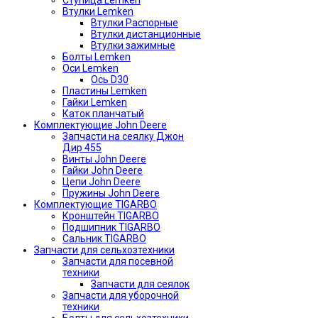
Ступица Lemken
Втулки Lemken
Втулки Распорные
Втулки дистанционные
Втулки зажимные
Болты Lemken
Оси Lemken
Ось D30
Пластины Lemken
Гайки Lemken
Каток планчатый
Комплектующие John Deere
Запчасти на сеялку Джон
Дир 455
Винты John Deere
Гайки John Deere
Цепи John Deere
Пружины John Deere
Комплектующие TIGARBO
Кронштейн TIGARBO
Подшипник TIGARBO
Сальник TIGARBO
Запчасти для сельхозтехники
Запчасти для посевной
техники
Запчасти для сеялок
Запчасти для уборочной
техники