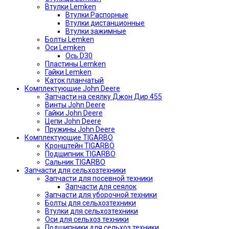
Втулки Lemken
Втулки Распорные
Втулки дистанционные
Втулки зажимные
Болты Lemken
Оси Lemken
Ось D30
Пластины Lemken
Гайки Lemken
Каток планчатый
Комплектующие John Deere
Запчасти на сеялку Джон Дир 455
Винты John Deere
Гайки John Deere
Цепи John Deere
Пружины John Deere
Комплектующие TIGARBO
Кронштейн TIGARBO
Подшипник TIGARBO
Сальник TIGARBO
Запчасти для сельхозтехники
Запчасти для посевной техники
Запчасти для сеялок
Запчасти для уборочной техники
Болты для сельхозтехники
Втулки для сельхозтехники
Оси для сельхоз техники
Подшипники для сельхоз техники