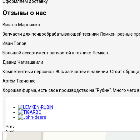
Оформляем доставку
Отзы
вы о нас
Виктор Мартышко
Запчасти для почвообрабатывающей техники Лемкен, разные про
Иван Попов
Большой ассортимент запчастей к технике Лемкен.
Давид Чагиашвили
Компетентный персонал. 90% запчастей в наличии. Стоит обраща
Артём Ткаченко
Хорошая фирма, есть свое производство на "Рубин". Много чего 
Prev
Next
НЛИ-Ростов
Сельскохозяйственная техника, оборудование в Ростове‑на‑Дону