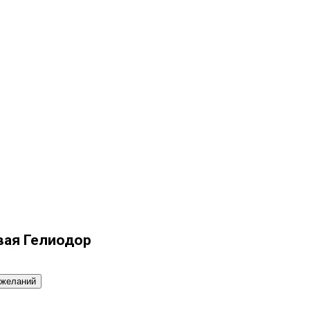
вая Гелиодор
ожеланий