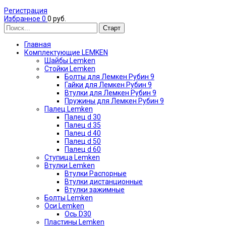
Регистрация
Избранное
0
0 руб.
Главная
Комплектующие LEMKEN
Шайбы Lemken
Стойки Lemken
Болты для Лемкен Рубин 9
Гайки для Лемкен Рубин 9
Втулки для Лемкен Рубин 9
Пружины для Лемкен Рубин 9
Палец Lemken
Палец d 30
Палец d 35
Палец d 40
Палец d 50
Палец d 60
Ступица Lemken
Втулки Lemken
Втулки Распорные
Втулки дистанционные
Втулки зажимные
Болты Lemken
Оси Lemken
Ось D30
Пластины Lemken