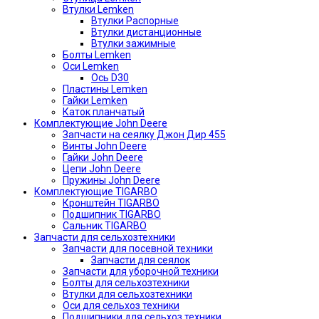
Втулки Lemken
Втулки Распорные
Втулки дистанционные
Втулки зажимные
Болты Lemken
Оси Lemken
Ось D30
Пластины Lemken
Гайки Lemken
Каток планчатый
Комплектующие John Deere
Запчасти на сеялку Джон Дир 455
Винты John Deere
Гайки John Deere
Цепи John Deere
Пружины John Deere
Комплектующие TIGARBO
Кронштейн TIGARBO
Подшипник TIGARBO
Сальник TIGARBO
Запчасти для сельхозтехники
Запчасти для посевной техники
Запчасти для сеялок
Запчасти для уборочной техники
Болты для сельхозтехники
Втулки для сельхозтехники
Оси для сельхоз техники
Подшипники для сельхоз техники