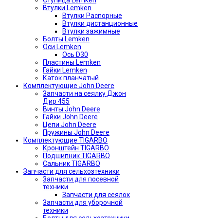
Ступица Lemken
Втулки Lemken
Втулки Распорные
Втулки дистанционные
Втулки зажимные
Болты Lemken
Оси Lemken
Ось D30
Пластины Lemken
Гайки Lemken
Каток планчатый
Комплектующие John Deere
Запчасти на сеялку Джон
Дир 455
Винты John Deere
Гайки John Deere
Цепи John Deere
Пружины John Deere
Комплектующие TIGARBO
Кронштейн TIGARBO
Подшипник TIGARBO
Сальник TIGARBO
Запчасти для сельхозтехники
Запчасти для посевной
техники
Запчасти для сеялок
Запчасти для уборочной
техники