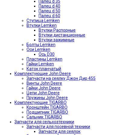
Палец d 35
Палец d 40
Палец d 50
Палец d 60
Ступица Lemken
Втулки Lemken
Втулки Распорные
Втулки дистанционные
Втулки зажимные
Болты Lemken
Оси Lemken
Ось D30
Пластины Lemken
Гайки Lemken
Каток планчатый
Комплектующие John Deere
Запчасти на сеялку Джон Дир 455
Винты John Deere
Гайки John Deere
Цепи John Deere
Пружины John Deere
Комплектующие TIGARBO
Кронштейн TIGARBO
Подшипник TIGARBO
Сальник TIGARBO
Запчасти для сельхозтехники
Запчасти для посевной техники
Запчасти для сеялок