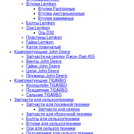
Втулки Lemken
Втулки Распорные
Втулки дистанционные
Втулки зажимные
Болты Lemken
Оси Lemken
Ось D30
Пластины Lemken
Гайки Lemken
Каток планчатый
Комплектующие John Deere
Запчасти на сеялку Джон Дир 455
Винты John Deere
Гайки John Deere
Цепи John Deere
Пружины John Deere
Комплектующие TIGARBO
Кронштейн TIGARBO
Подшипник TIGARBO
Сальник TIGARBO
Запчасти для сельхозтехники
Запчасти для посевной техники
Запчасти для сеялок
Запчасти для уборочной техники
Болты для сельхозтехники
Втулки для сельхозтехники
Оси для сельхоз техники
Подшипники для сельхоз техники